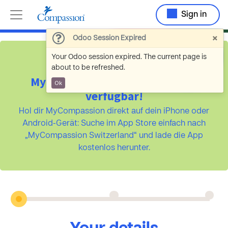
Sign in
×
Odoo Session Expired
Your Odoo session expired. The current page is
about to be refreshed.
MyCompassion ist jetzt als App
Ok
verfügbar!
Hol dir MyCompassion direkt auf dein iPhone oder
Android-Gerät: Suche im App Store einfach nach
„MyCompassion Switzerland“ und lade die App
kostenlos herunter.