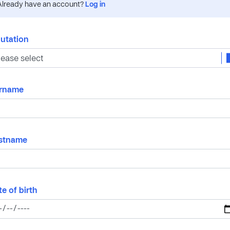
Already have an account?
Log in
lutation
rname
rstname
e of birth