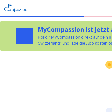
MyCompassion ist jetzt 
Hol dir MyCompassion direkt auf dein 
Switzerland“ und lade die App kostenlos