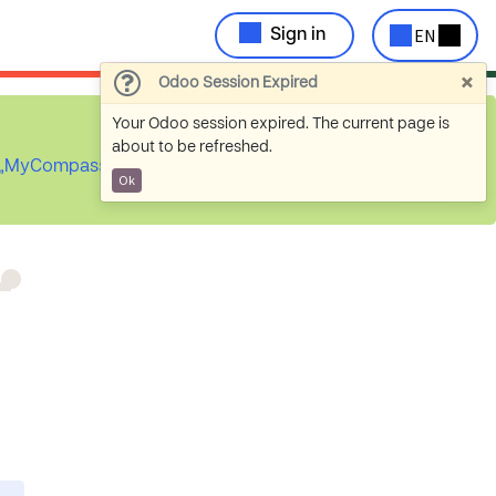
EN
Sign in
×
Odoo Session Expired
Your Odoo session expired. The current page is
about to be refreshed.
ch „MyCompassion
Ok