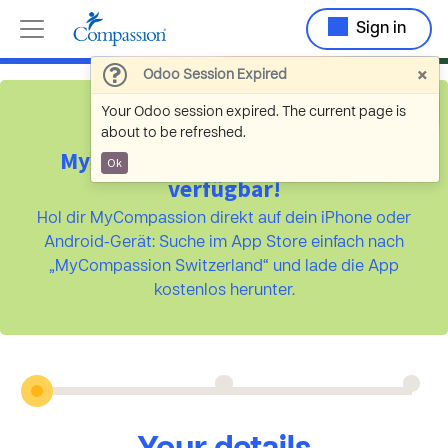
Sign in
×
Odoo Session Expired
Your Odoo session expired. The current page is
about to be refreshed.
MyCompassion ist jetzt als App
Ok
verfügbar!
Hol dir MyCompassion direkt auf dein iPhone oder
Android-Gerät: Suche im App Store einfach nach
„MyCompassion Switzerland“ und lade die App
kostenlos herunter.