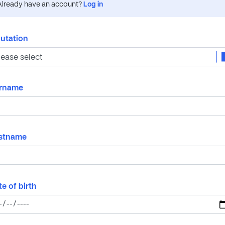
Already have an account?
Log in
lutation
rname
rstname
e of birth