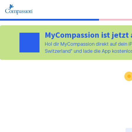
MyCompassion ist jetzt 
Hol dir MyCompassion direkt auf dein 
Switzerland“ und lade die App kostenlos