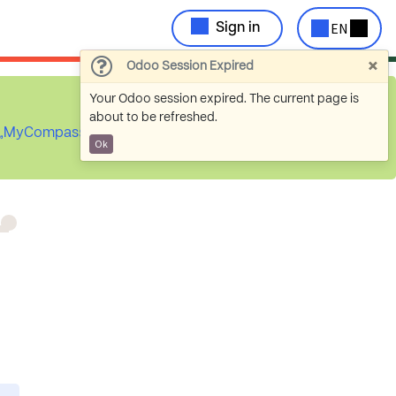
EN
Sign in
×
Odoo Session Expired
Your Odoo session expired. The current page is
about to be refreshed.
ch „MyCompassion
Ok