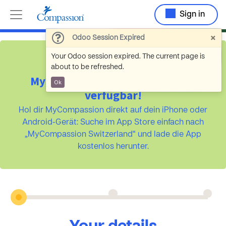
Sign in
×
Odoo Session Expired
Your Odoo session expired. The current page is
about to be refreshed.
MyCompassion ist jetzt als App
Ok
verfügbar!
Hol dir MyCompassion direkt auf dein iPhone oder
Android-Gerät: Suche im App Store einfach nach
„MyCompassion Switzerland“ und lade die App
kostenlos herunter.