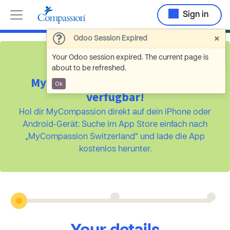
Sign in
×
Odoo Session Expired
Your Odoo session expired. The current page is
about to be refreshed.
MyCompassion ist jetzt als App
Ok
verfügbar!
Hol dir MyCompassion direkt auf dein iPhone oder
Android-Gerät: Suche im App Store einfach nach
„MyCompassion Switzerland“ und lade die App
kostenlos herunter.