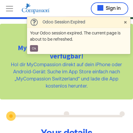
Sign in
×
Odoo Session Expired
Your Odoo session expired. The current page is
about to be refreshed.
MyCompassion ist jetzt als App
Ok
verfügbar!
Hol dir MyCompassion direkt auf dein iPhone oder
Android-Gerät: Suche im App Store einfach nach
„MyCompassion Switzerland“ und lade die App
kostenlos herunter.