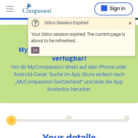
Sign in
×
Odoo Session Expired
Your Odoo session expired. The current page is
about to be refreshed.
MyCompassion ist jetzt als App
Ok
verfügbar!
Hol dir MyCompassion direkt auf dein iPhone oder
Android-Gerät: Suche im App Store einfach nach
„MyCompassion Switzerland“ und lade die App
kostenlos herunter.