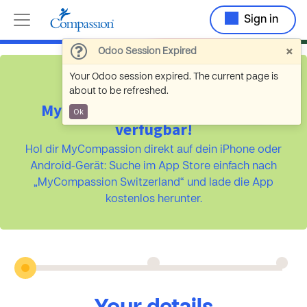
Sign in
×
Odoo Session Expired
Your Odoo session expired. The current page is
about to be refreshed.
MyCompassion ist jetzt als App
Ok
verfügbar!
Hol dir MyCompassion direkt auf dein iPhone oder
Android-Gerät: Suche im App Store einfach nach
„MyCompassion Switzerland“ und lade die App
kostenlos herunter.