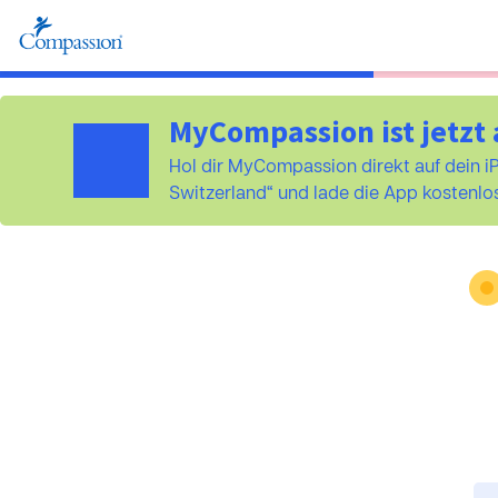
MyCompassion ist jetzt 
Hol dir MyCompassion direkt auf dein 
Switzerland“ und lade die App kostenlos