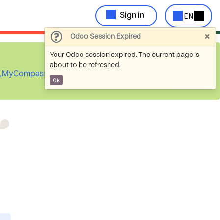
EN
Sign in
×
Odoo Session Expired
Your Odoo session expired. The current page is
about to be refreshed.
ch „MyCompassion
Ok