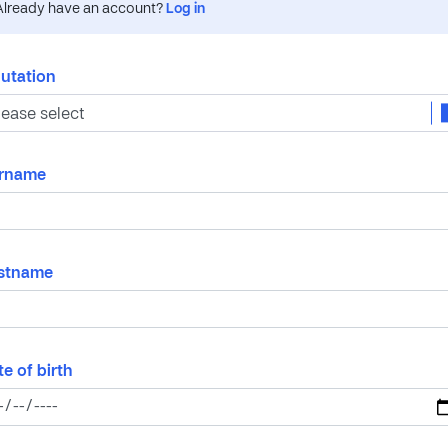
Already have an account?
Log in
lutation
rname
rstname
e of birth