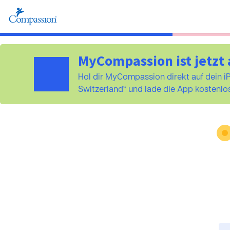
MyCompassion ist jetzt 
Hol dir MyCompassion direkt auf dein 
Switzerland“ und lade die App kostenlos