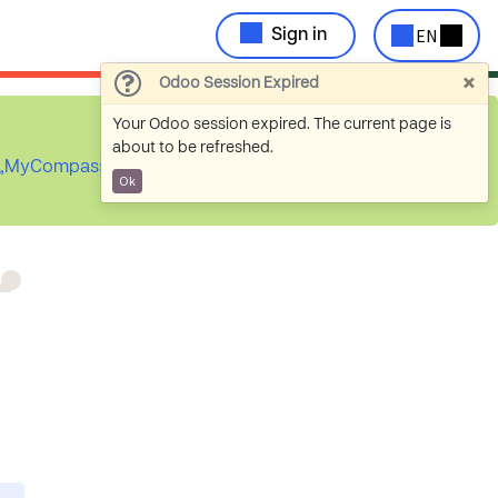
EN
Sign in
×
Odoo Session Expired
Your Odoo session expired. The current page is
about to be refreshed.
ch „MyCompassion
Ok