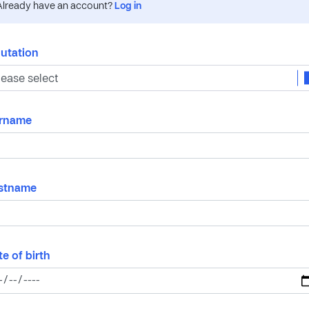
Already have an account?
Log in
lutation
rname
rstname
e of birth