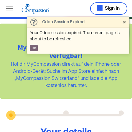
Sign in
×
Odoo Session Expired
Your Odoo session expired. The current page is
about to be refreshed.
MyCompassion ist jetzt als App
Ok
verfügbar!
Hol dir MyCompassion direkt auf dein iPhone oder
Android-Gerät: Suche im App Store einfach nach
„MyCompassion Switzerland“ und lade die App
kostenlos herunter.