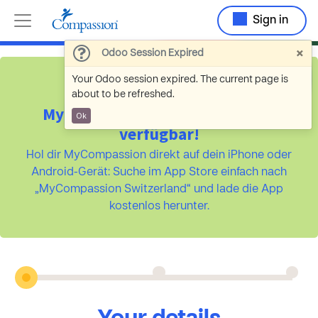
Sign in
×
Odoo Session Expired
Your Odoo session expired. The current page is
about to be refreshed.
MyCompassion ist jetzt als App
Ok
verfügbar!
Hol dir MyCompassion direkt auf dein iPhone oder
Android-Gerät: Suche im App Store einfach nach
„MyCompassion Switzerland“ und lade die App
kostenlos herunter.