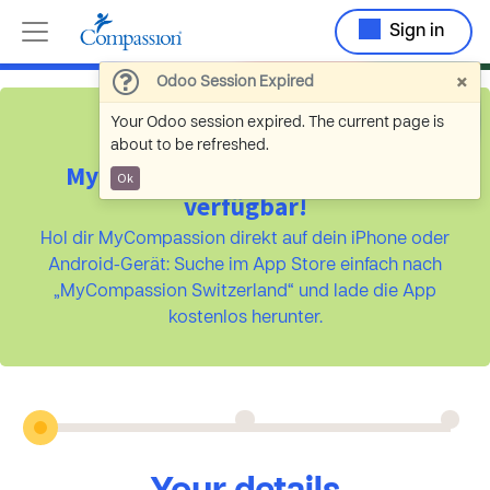
Sign in
×
Odoo Session Expired
Your Odoo session expired. The current page is
about to be refreshed.
MyCompassion ist jetzt als App
Ok
verfügbar!
Hol dir MyCompassion direkt auf dein iPhone oder
Android-Gerät: Suche im App Store einfach nach
„MyCompassion Switzerland“ und lade die App
kostenlos herunter.