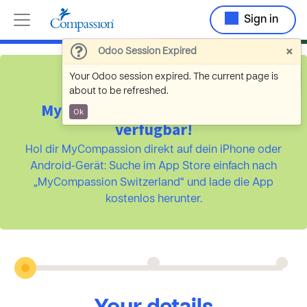
Sign in
×
Odoo Session Expired
Your Odoo session expired. The current page is
about to be refreshed.
MyCompassion ist jetzt als App
Ok
verfügbar!
Hol dir MyCompassion direkt auf dein iPhone oder
Android-Gerät: Suche im App Store einfach nach
„MyCompassion Switzerland“ und lade die App
kostenlos herunter.