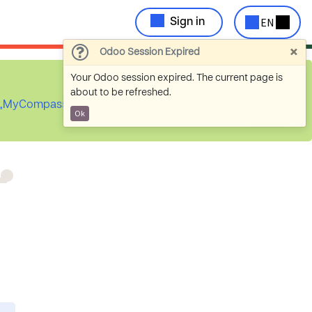
EN
Sign in
×
Odoo Session Expired
Your Odoo session expired. The current page is
about to be refreshed.
ch „MyCompassion
Ok