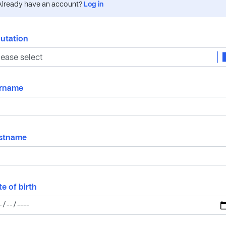
Already have an account?
Log in
lutation
rname
rstname
e of birth