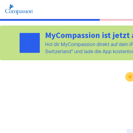
MyCompassion ist jetzt 
Hol dir MyCompassion direkt auf dein 
Switzerland“ und lade die App kostenlos